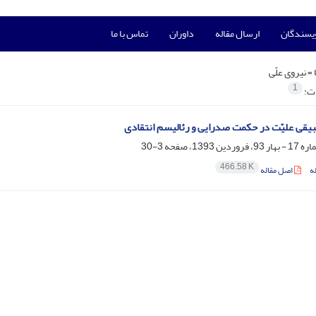
ویسندگان
ارسال مقاله
داوران
تماس با ما
 =
نیروی علّی
1
ات:
یقی علیّت در حکمت صدرایی و رئالیسم انتقادی
3-30
466.58 K
ه
اصل مقاله