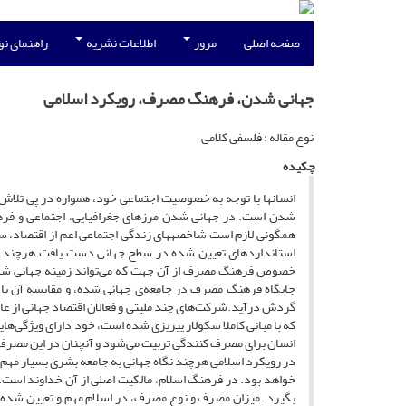
صفحه اصلی
مرور
اطلاعات نشریه
راهنمای ن
جهانی شدن، فرهنگ مصرف، رویکرد اسلامی
نوع مقاله : فلسفی کلامی
چکیده
انسان­ها با توجه به خصوصیت اجتماعی خود، همواره در پی تلاش بر
شدن است. در جهانی شدن مرزهای جغرافیایی، اجتماعی و فرهنگ
همگونی لازم است شاخصه­های زندگی اجتماعی اعم از اقتصاد، س
استانداردهای تعیین شده در سطح جهانی دست یافت.هرچند به
خصوص فرهنگ مصرف از آن جهت که می‌تواند زمینه جهانی شدن اق
جایگاه فرهنگ مصرف در جامعه‌ی جهانی شده، و مقایسه آن با
گردش درآید.شرکت‌های چند ملیتی و فعالان اقتصاد جهانی از عا
که با مبانی کاملا سکولار پی­ریزی شده است، خود دارای ویژگ
انسان برای مصرف کنندگی تربیت می‌شود و آن­چنان در این مصرف 
در رویکرد اسلامی هرچند نگاه جهانی به جامعه بشری بسیار مهم ا
خواهد بود. در فرهنگ اسلام، مالکیت اصلی از آن خداوند است
بگیرد. میزان مصرف و نوع مصرف، در اسلام مهم و تعیین شده ه