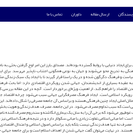
ویسندگان
ارسال مقاله
داوران
تماس با ما
ای ایجاد دنیایی با روابط گسترده بوده‌اند. مصداق بارز این امر اوج گرفتن بحثی به نا
ی به تدریج محو می‌شوند و جهان به نوعی همگونی اجتناب ناپذیر می‌رسد. برای ایج
یاست و فرهنگ دگرگون شده و در یک راستا قرار گیرند تا با ایجاد یک سبک زندگی مشا
 عقیده بسیاری از اندیشمندان، جهانی شدن رویکردی اقتصادی دارد؛ اما بحث فرهن
تصاد را فراهم کند، از اهمیت ویژه‌ای برخوردار است. آنچه در این مقاله بررسی کر
 رویکرد اسلامی است. ایجاد فرهنگ مصرف­گرایی جهانی سبب می‌شود چرخه اقتصاد جه
ملان اصلی ایجاد چنین فرهنگی هستند و براساس آن جامعه مصرفی را شکل داده‌اند. این
ی‌هایی است که سبب تداوم مصرف می‌شود. در این جامعه، مصرف، هدف زندگی و هویت بخ
غوطه­ور می‌شود که برخی آن را به سان یک بیماری انگاشته و سندروم مصرف کننده نامید
ست؛ اما مبانی اسلامی تفاوت زیادی با مبانی سکولار دارد و در نتیجه فرهنگ اسلامی نیز 
. مصرف نه تنها هدف زندگی نیست بلکه باید براساس اصول اسلامی و اعتدال اقتصاد
ستند. در نهایت می‌توان گفت جهانی شدن از اهداف اسلام است و برای جامعه جهانی خ