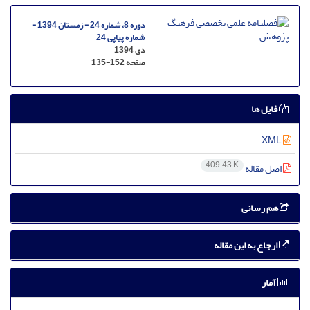
دوره 8، شماره 24 - زمستان 1394 -
شماره پیاپی 24
دی 1394
صفحه
135-152
فایل ها
XML
409.43 K
اصل مقاله
هم رسانی
ارجاع به این مقاله
آمار