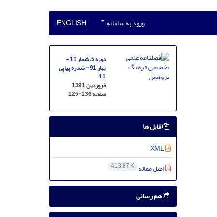
ورود به سامانه
ENGLISH
دوره 5، شمار 11 -
بهار 91 - شماره پیاپی
11
فروردین 1391
صفحه
125-136
فایل ها
XML
413.87 K
اصل مقاله
هم رسانی