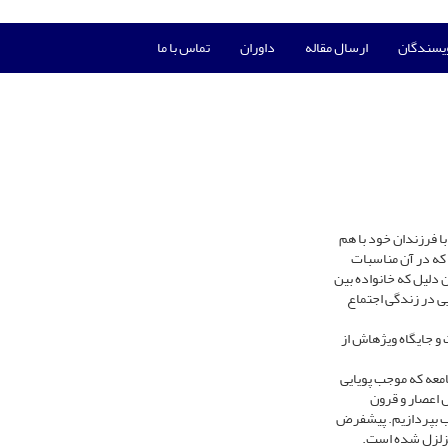
ویسندگان
ارسال مقاله
داوران
تماس با ما
ا فرزندان خود با هم
که در آن مناسبات
 دلیل که خانواده بین
یی در زندگی اجتماع
 و جایگاه ویژهاش از
جامعه که موجب پویایی
 اعصار و قرون
غرب بپردازیم. پیشفرض
متزلزل شده است.