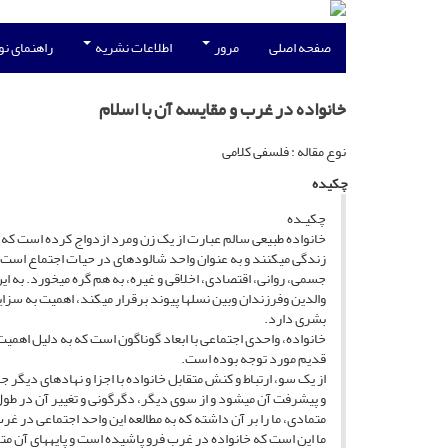
صفحه اصلی
مرور
اطلاعات نشریه
راهنمای ن
خانواده در غرب و مقایسه آن با اسلام
نوع مقاله : فلسفی کلامی
چکیده
چکیـده
خانواده طبیعی سالم عبارت از یک زن ومرد ازدواج کرده است که ب
زندگی میکنند و به عنوان واحد شالودهای در حیات اجتماع است 
جسمی، روانی، اقتصادی، اخلاقی و غیره، به هم گره میخورد. به این
والدین وفرزندان وبین نسلها پیوند برقرار میکند، اهمیت به سزا
بشری دارد.
خانواده، واحدی اجتماعی با ابعاد گوناگون است که به دلیل اهمیت
قدیم مورد توجه بوده است.
از یک سو، ارتباط و کنش متقابل خانواده با اجزا و نهادهای دیگر 
و پیشرفت آن میشود و از سوی دیگر، دگرگونی و تغییر آن در طول
متمادی، ما را بر آن داشته که به مطالعه این واحد اجتماعی در 
ما این است که خانواده در غرب فرو پاشیده است و پایههای آن 