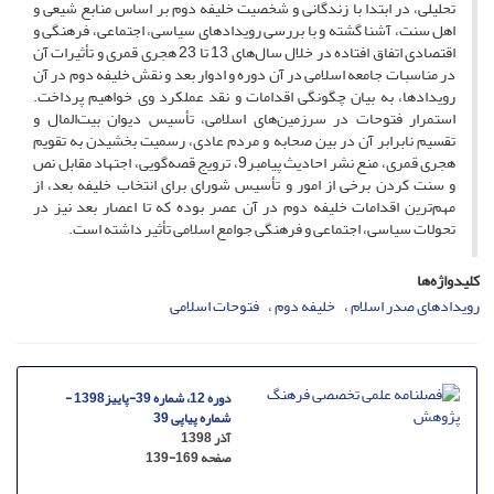
تحلیلی، در ابتدا با زندگانی و شخصیت خلیفه دوم بر اساس منابع شیعی و
اهل سنت، آشنا گشته و با بررسی رویدادهای سیاسی، اجتماعی، فرهنگی و
اقتصادی اتفاق افتاده در خلال سال‌های 13 تا 23 هجری قمری و تأثیرات آن
در مناسبات جامعه اسلامی در آن دوره و ادوار بعد و نقش خلیفه دوم در آن
رویدادها، به بیان چگونگی اقدامات و نقد عملکرد وی خواهیم پرداخت.
استمرار فتوحات در سرزمین‌های اسلامی، تأسیس دیوان بیت‌المال و
تقسیم نابرابر آن در بین صحابه و مردم عادی، رسمیت بخشیدن به تقویم
هجری قمری، منع نشر احادیث پیامبر9، ترویج قصه‌گویی، اجتهاد مقابل نص
و سنت کردن برخی از امور و تأسیس شورای برای انتخاب خلیفه بعد، از
مهم‌ترین اقدامات خلیفه دوم در آن عصر بوده که تا اعصار بعد نیز در
تحولات سیاسی، اجتماعی و فرهنگی جوامع اسلامی تأثیر داشته است.
کلیدواژه‌ها
رویدادهای صدر اسلام
خلیفه دوم
فتوحات اسلامی
دوره 12، شماره 39-پاییز1398 -
شماره پیاپی 39
آذر 1398
صفحه
139-169