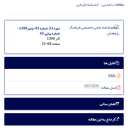
مطالعات تمدنی
اندیشه تاریخی
دوره 13، شماره 43-پاییز1399 -
شماره پیاپی 43
آذر 1399
صفحه
31-68
فایل ها
XML
657.42 K
اصل مقاله
هم رسانی
ارجاع به این مقاله