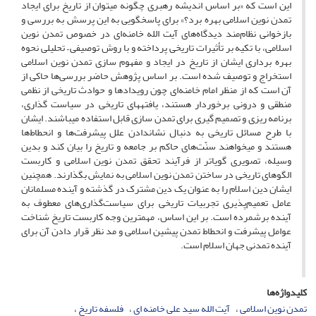
این است که «بر اساس اندیشه رهبری چگونه میتوان از تاریخ برای ایجاد
تمدن نوین اسلامی بهره برد؟» برای پاسخگویی به این پرسش به بررسی و
بازخوانی نظام‌مند دیدگاه‌های آیت الله خامنه‌ای در خصوص تمدن نوین
اسلامی، با تکیه بر تأثیرات تاریخی پرداخته و با روش توصیفی – تحلیلی نحوه
بهره برداری ایشان از تاریخ در ایجاد و مفهوم سازی تمدن نوین اسلامی
استخراج و توصیف شده است. بر اساس پژوهش حاضر بررسی‌ها حاکی از
آن است که از منظر امام خامنه‌ای چون رویدادها و حوادث تاریخی از نظمی
منطقی و درونی برخوردار هستند، یافته‎های تاریخی در سیاست گذاری،
برنامه ریزی و تصمیم گیری برای تمدن سازی قابل استفاده می‎باشند. ایشان
با طرح مسائل تاریخى به دنبال نشان‏دادن علل پیشرفت‌ها و انحطاط‌ها
هستند و مى‏خواهند سنّت‌هاى حاکم بر جامعه و تاریخ را بیان کند و بدین
وسیله، تصویری گویاتر از فرآیند تحقق تمدن نوین اسلامی و کاربست
الگوهای تاریخی در ساختن تمدن نوین اسلامی به نمایش بگذارند. همچنین
ایشان دین اسلام را به عنوان یک دین مشترک در گذشته و آینده مسلمانان
عامل تعمیم‌پذیری تجربیات تاریخی برای سیاست‌گذاری‌های معطوف به
آینده برشمرده است. بر این اساس، مهمترین وجه کاربست تاریخ شناخت
عوامل پیشرفت و انحطاط تمدن پیشین اسلامی و مد نظر قرار دادن آن برای
آینده تمدنی جهان اسلام است.
کلیدواژه‌ها
تمدن نوین اسلامی
آیت الله سید علی خامنه ای
فلسفه تاریخ