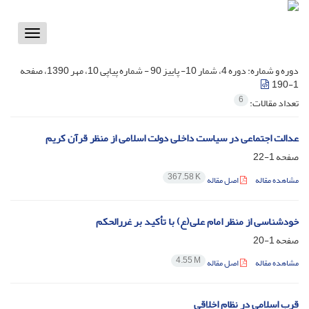
Toggle
vigation
دوره و شماره:
دوره 4، شمار 10- پاییز 90 - شماره پیاپی 10، مهر 1390، صفحه
1-190
6
تعداد مقالات:
عدالت اجتماعی در سیاست داخلی دولت اسلامی از منظر قرآن کریم
صفحه
1-22
367.58 K
مشاهده مقاله
اصل مقاله
خودشناسی از منظر امام علی(ع) با تأکید بر غررالحکم
صفحه
1-20
4.55 M
مشاهده مقاله
اصل مقاله
قرب اسلامی در نظام اخلاقی