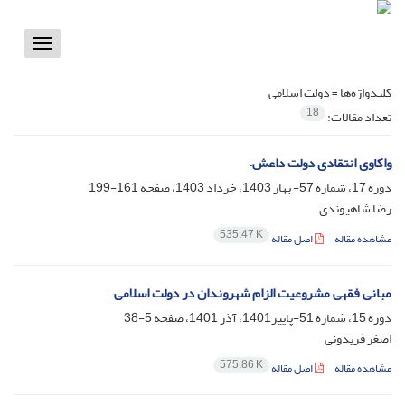
Toggle
vigation
کلیدواژه‌ها =
دولت اسلامی
18
تعداد مقالات:
واکاوی انتقادی دولت داعش.
دوره 17، شماره 57- بهار 1403، خرداد 1403، صفحه
161-199
رضا شاهیوندی
535.47 K
مشاهده مقاله
اصل مقاله
مبانی فقهی مشروعیت الزام شهروندان در دولت اسلامی
دوره 15، شماره 51-پاییز1401، آذر 1401، صفحه
5-38
اصغر فریدونی
575.86 K
مشاهده مقاله
اصل مقاله