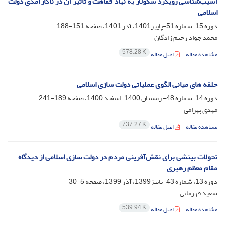
آسیب‌شناسی رویکرد سکولار به نهاد فقاهت و تأثیر آن در ناکارآمدی دولت
اسلامی
دوره 15، شماره 51-پاییز1401، آذر 1401، صفحه
151-188
محمد جواد رحیم زادگان
578.28 K
مشاهده مقاله
اصل مقاله
حلقه ‎های میانی الگوی عملیاتی دولت سازی اسلامی
دوره 14، شماره 48- زمستان 1400، اسفند 1400، صفحه
189-241
مهدی بهرامی
737.27 K
مشاهده مقاله
اصل مقاله
تحولات بینشی برای نقش‌آفرینی مردم در دولت سازی اسلامی از دیدگاه
مقام معظم رهبری
دوره 13، شماره 43-پاییز1399، آذر 1399، صفحه
5-30
سعید قهرمانی
539.94 K
مشاهده مقاله
اصل مقاله