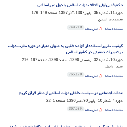
حکم فقهی اولی ائتلاف دولت اسلامی با دول غیر اسلامی
دوره 11، شماره 35- پاییز1397، آذر 1397، صفحه
149-176
محمد باقر اسدی
749.21 K
مشاهده مقاله
اصل مقاله
کیفیت تقریر استفاده از قواعد فقهی به عنوان معیار در حوزه نظارت دولت
بر تغییرات جمعیتی در کشور اسلامی
دوره 10، شماره 32- زمستان 1396، اسفند 1396، صفحه
197-216
سهیل رایطی
765.17 K
مشاهده مقاله
اصل مقاله
عدالت اجتماعی در سیاست داخلی دولت اسلامی از منظر قرآن کریم
دوره 4، شمار 10- پاییز 90، مهر 1390، صفحه
1-22
367.58 K
مشاهده مقاله
اصل مقاله
نقش فرهنگ در سیاست خارجی دولت اسلامی از دیدگاه‌ امام خمینی(ره)